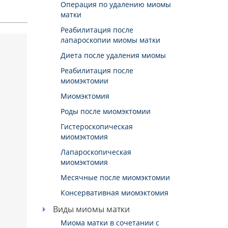
Операция по удалению миомы
матки
Реабилитация после
лапароскопии миомы матки
Диета после удаления миомы
Реабилитация после
миомэктомии
Миомэктомия
Роды после миомэктомии
Гистероскопическая
миомэктомия
Лапароскопическая
миомэктомия
Месячные после миомэктомии
Консервативная миомэктомия
Виды миомы матки
Миома матки в сочетании с