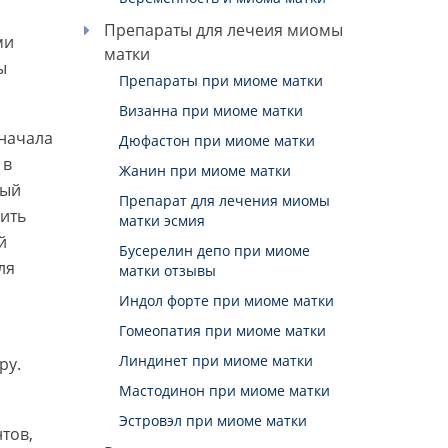
о
Препараты для лечеия миомы
ми
матки
ы
Препараты при миоме матки
Визанна при миоме матки
 начала
Дюфастон при миоме матки
 в
Жанин при миоме матки
ный
Препарат для лечения миомы
дить
матки эсмия
й
Бусерелин депо при миоме
ля
матки отзывы
Индол форте при миоме матки
Гомеопатия при миоме матки
Линдинет при миоме матки
ру.
Мастодинон при миоме матки
Эстровэл при миоме матки
тов,