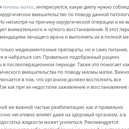
ия
миомы матки
, интересуются, какую диету нужно соблю
Хирургическое вмешательство по поводу данной патолог
о несмотря на причину хирургической операции и ее в
ует внимательного и чуткого восстановления. В этот пер
омендациям лечащего врача и выполнять их в полной ме
только медикаментозные препараты, но и само питание,
ся и набраться сил. Правильно подобранный рацион
 в послеоперационном периоде. Также это помогает ка
гического вмешательства по поводу миомы матки. Важно
ючается в том, что организм должен восполнить все
к как при их недостатке заживление и восстановление
кой же важной частью реабилитации, как и правильно
чно негативно влияет даже на здоровый организм, а в
остатка жидкости может усилиться. Рекомендуется