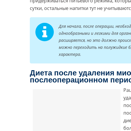
придерживаться питьевого режима, которые
сутки, остальные напитки тут не учитываютс
Для начала, после операции, необ
однообразными и легкими для орга
расширяется, но это должно происхо
можно переходить на полужидкие б
характера.
Диета после удаления ми
послеоперационном пери
Ра
уд
по
по
дие
бо