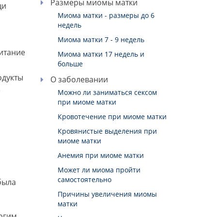
Размеры миомы матки
щи
Миома матки - размеры до 6
недель
Миома матки 7 - 9 недель
итание
Миома матки 17 недель и
больше
одукты
О заболевании
е
Можно ли заниматься сексом
при миоме матки
Кровотечение при миоме матки
Кровянистые выделения при
миоме матки
Анемия при миоме матки
Может ли миома пройти
самостоятельно
была
Причины увеличения миомы
матки
огим.