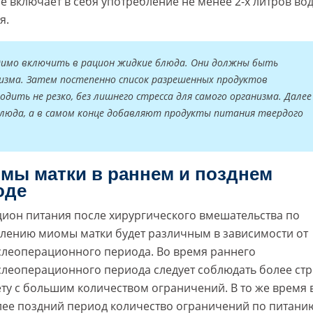
 включает в себя употребление не менее 2-х литров во
я.
ходимо включить в рацион жидкие блюда. Они должны быть
низма. Затем постепенно список разрешенных продуктов
дить не резко, без лишнего стресса для самого организма. Далее
люда, а в самом конце добавляют продукты питания твердого
омы матки в раннем и позднем
оде
цион питания после хирургического вмешательства по
алению миомы матки будет различным в зависимости от
слеоперационного периода. Во время раннего
слеоперационного периода следует соблюдать более ст
ту с большим количеством ограничений. В то же время 
лее поздний период количество ограничений по питани