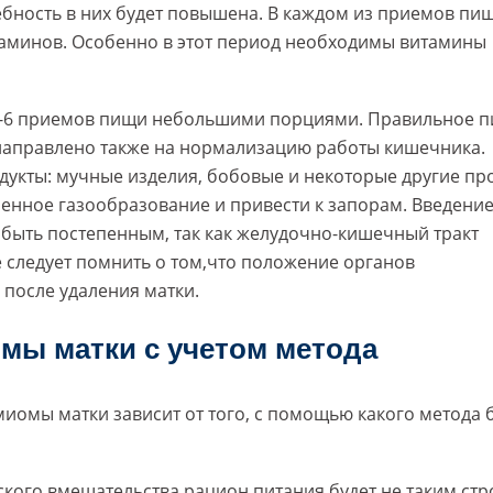
ебность в них будет повышена. В каждом из приемов пи
аминов. Особенно в этот период необходимы витамины
 5-6 приемов пищи небольшими порциями. Правильное п
направлено также на нормализацию работы кишечника.
дукты: мучные изделия, бобовые и некоторые другие пр
енное газообразование и привести к запорам. Введени
 быть постепенным, так как желудочно-кишечный тракт
 следует помнить о том,что положение органов
после удаления матки.
мы матки с учетом метода
миомы матки зависит от того, с помощью какого метода 
кого вмешательства рацион питания будет не таким стр