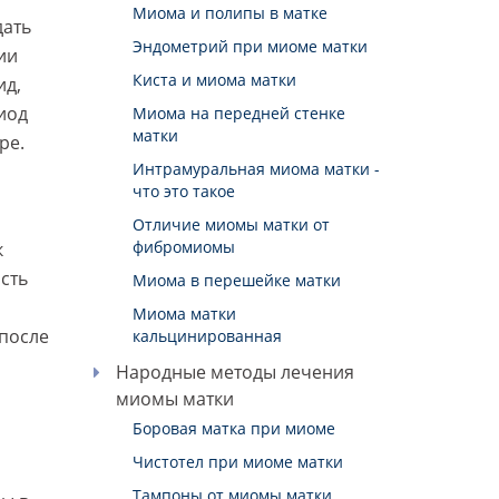
Миома и полипы в матке
дать
Эндометрий при миоме матки
ии
Киста и миома матки
ид,
иод
Миома на передней стенке
матки
ре.
Интрамуральная миома матки -
что это такое
Отличие миомы матки от
фибромиомы
к
сть
Миома в перешейке матки
Миома матки
 после
кальцинированная
Народные методы лечения
миомы матки
Боровая матка при миоме
Чистотел при миоме матки
Тампоны от миомы матки