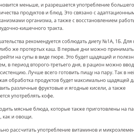
ановится меньше, и разрешается употребление большег
ичества продуктов и блюд. Это связано с адаптационны
ханизмами организма, а также с восстановлением работ
лудочно-кишечного тракта.
ательства рекомендуется соблюдать диету №1А, 1Б. Для
 либо же протертых каш. В первые дни можно принимать
рейти на супы в виде пюре. Это будет щадящий и полез
ем, в период второго-третьего дня, в рацион можно вво
истенцию. Лучше всего готовить пищу на пару. Так в не
акая обработка продуктов будет максимально щадящей д
ить различные фруктовые и ягодные кисели, а также
ется употреблять кофе.
одить мясные блюда, которые также приготовлены на па
, как и овощи.
льно рассчитать употребление витаминов и микроэлемен