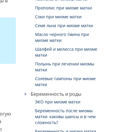
ды в
Прополис при миоме матки
Соки при миоме матки
Семя льна при миоме матки
Масло черного тмина при
миоме матки
Шалфей и мелисса при миоме
матки
Полынь при лечении миомы
матки
Солевые тампоны при миоме
матки
Беременность и роды
ЭКО при миоме матки
Беременность после миомы
рогую
матки: каковы шансы и в чем
в
сложность?
ю
Беременность и миома матки