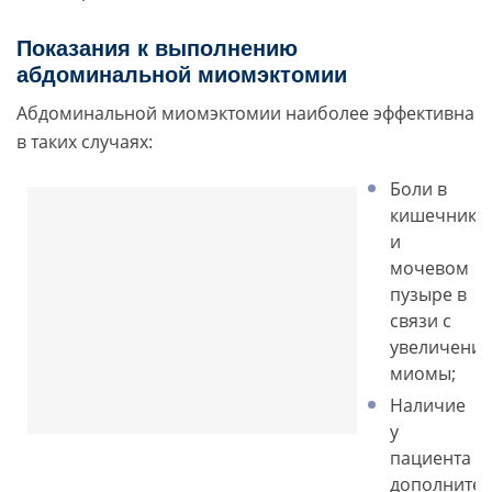
Показания к выполнению
абдоминальной миомэктомии
Абдоминальной миомэктомии наиболее эффективна
в таких случаях:
Боли в
кишечнике
и
мочевом
пузыре в
связи с
увеличени
миомы;
Наличие
у
пациента
дополните