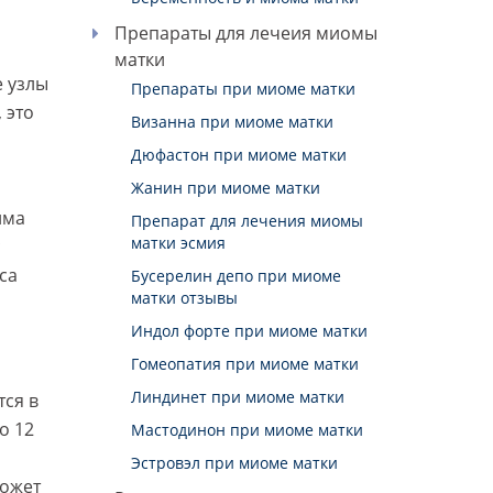
Препараты для лечеия миомы
матки
е узлы
Препараты при миоме матки
 это
Визанна при миоме матки
Дюфастон при миоме матки
Жанин при миоме матки
има
Препарат для лечения миомы
матки эсмия
с
са
Бусерелин депо при миоме
матки отзывы
Индол форте при миоме матки
Гомеопатия при миоме матки
Линдинет при миоме матки
ся в
о 12
Мастодинон при миоме матки
Эстровэл при миоме матки
может