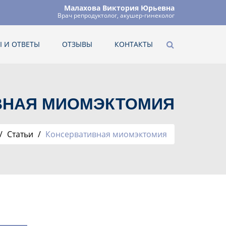
Малахова Виктория Юрьевна
Врач репродуктолог, акушер-гинеколог
 И ОТВЕТЫ
ОТЗЫВЫ
КОНТАКТЫ
ВНАЯ МИОМЭКТОМИЯ
Статьи
Консервативная миомэктомия