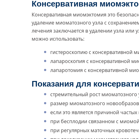
Консервативная миомэктом
Консервативная миомэктомия это безопасн
удаление миоматозного узла с сохранением
лечения заключается в удалении узла или у
можно использовать:
гистероскопию с консервативной м
лапароскопия с консервативной ми
лапаротомия с консервативной ми
Показания для консерват
стремительный рост миоматозного 
размер миоматозного новообразова
если это является причиной часты
при бесплодии связанном с миомой
при регулярных маточных кровоте