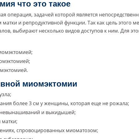
ия что это такое
ая операция, задачей которой является непосредствен
 матки и репродуктивной функции. Так как цель этого м
злов, выбирают несколько видов доступов к ним. Для это
иомэктомией;
омэктомией;
омэктомией.
ивной миомэктомии
узла;
ния более 3 см у женщины, которая еще не рожала;
х невынашиваний и выкидышей;
 матки;
чениях, спровоцированных миоматозом;