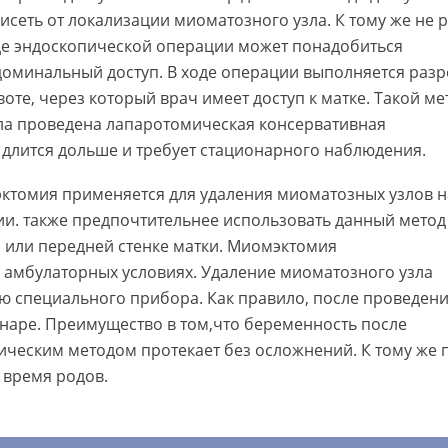
исеть от локализации миоматозного узла. К тому же не р
де эндоскопической операции может понадобиться
доминальный доступ. В ходе операции выполняется разр
оте, через который врач имеет доступ к матке. Такой ме
ыла проведена лапаротомическая консервативная
длится дольше и требует стационарного наблюдения.
ктомия применяется для удаления миоматозных узлов н
ии. также предпочтительнее использовать данный метод
 или передней стенке матки. Миомэктомия
 амбулаторных условиях. Удаление миоматозного узла
ю специального прибора. Как правило, после проведени
онаре. Преимущество в том,что беременность после
ческим методом протекает без осложнений. К тому же 
 время родов.