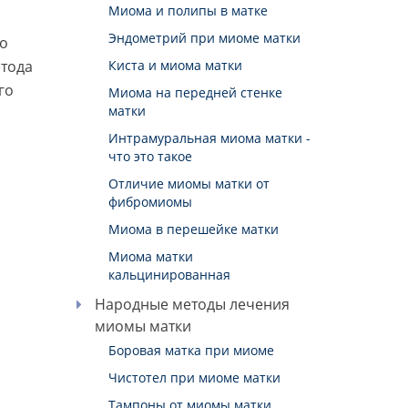
Миома и полипы в матке
Эндометрий при миоме матки
но
етода
Киста и миома матки
го
Миома на передней стенке
матки
Интрамуральная миома матки -
что это такое
Отличие миомы матки от
фибромиомы
Миома в перешейке матки
Миома матки
кальцинированная
Народные методы лечения
миомы матки
Боровая матка при миоме
Чистотел при миоме матки
Тампоны от миомы матки