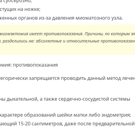
а субсерозно;
стущих на ножке;
енных органов из-за давления миоматозного узла.
я миомэктомия имеет противопоказания. Причины, по которым э
, разделились на: абсолютные и относительные противопоказан
омия: противопоказания
тегорически запрещается проводить данный метод лече
ны дыхательной, а также сердечно-сосудистой системы
характере образований шейки матки либо эндометрия;
ающий 15-20 сантиметров, даже после предварительной