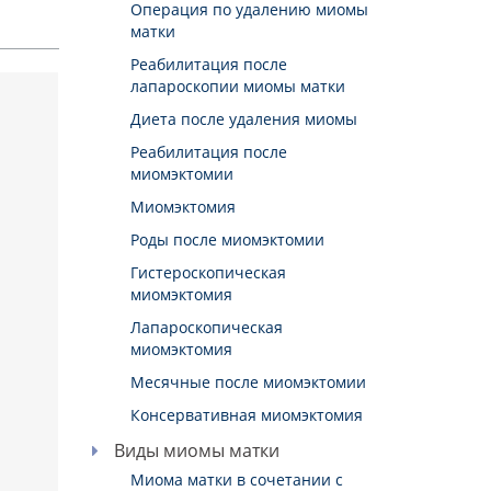
Операция по удалению миомы
матки
Реабилитация после
лапароскопии миомы матки
Диета после удаления миомы
Реабилитация после
миомэктомии
Миомэктомия
Роды после миомэктомии
Гистероскопическая
миомэктомия
Лапароскопическая
миомэктомия
Месячные после миомэктомии
Консервативная миомэктомия
Виды миомы матки
Миома матки в сочетании с