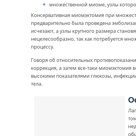
множественной миоме, узлы которой
Консервативная миомэктомия при множеств
предварительно была проведена эмболизац
исчезают, а узлы крупного размера становя
нецелесообразно, так как потребуется мно
процессу.
Говоря об относительных противопоказани
коррекция, а затем все-таки миомэктомия 
высокими показателями глюкозы, инфекции
тела.
О
Ла
том
не
обш