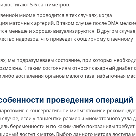
 достигают 5-6 сантиметров.
енной миоме проводится в тех случаях, когда
ия маточных артерий. В таком случае после ЭМА мелки
тся меньше и хорошо визуализируются. В другом случае,
жество надрезов, что приведет к обширному спаечному
ях, мы подразумеваем состояние, при которых необход
возможна. К таким состояниям относят сахарный диабет 
 либо воспаления органов малого таза, избыточная мас
собенности проведения операций
паротомия с консервативной миомэктомией рекомендует
 случае, если у пациентки размеры миоматозного узла д
дель беременности и по каким-либо показаниям требует
ирный доступ к матке. Выбор данного метода доступа 