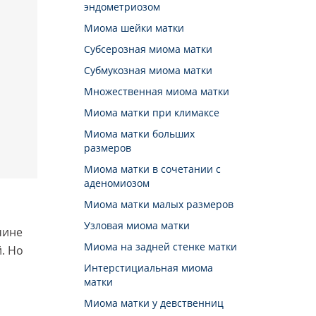
эндометриозом
Миома шейки матки
Cубсерозная миома матки
Субмукозная миома матки
Множественная миома матки
Миома матки при климаксе
Миома матки больших
размеров
Миома матки в сочетании с
аденомиозом
Миома матки малых размеров
Узловая миома матки
чине
Миома на задней стенке матки
. Но
Интерстициальная миома
матки
Миома матки у девственниц