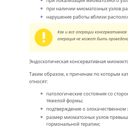
при локализации миоматозного узл
при наличии миоматозных узлов ра
нарушение работы вблизи располож
Как и все операции консервативна
операция не может быть проведена
Эндоскопическая консервативная миомэкт
Таким образом, к причинам по которым ка
относят:
патологические состояния со сторо
тяжелой формы;
подтверждение о злокачественном 
размер миоматозных узлов превыш
гормональной терапии;