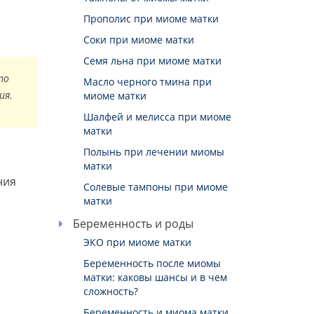
Прополис при миоме матки
Соки при миоме матки
Семя льна при миоме матки
то
Масло черного тмина при
ия.
миоме матки
Шалфей и мелисса при миоме
матки
Полынь при лечении миомы
матки
ния
Солевые тампоны при миоме
матки
Беременность и роды
ЭКО при миоме матки
Беременность после миомы
матки: каковы шансы и в чем
сложность?
Беременность и миома матки