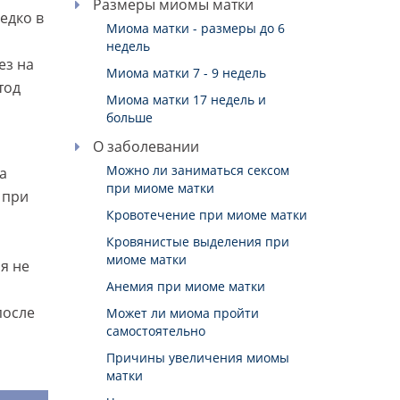
Размеры миомы матки
едко в
Миома матки - размеры до 6
недель
ез на
Миома матки 7 - 9 недель
тод
Миома матки 17 недель и
больше
О заболевании
Можно ли заниматься сексом
а
при миоме матки
 при
Кровотечение при миоме матки
Кровянистые выделения при
миоме матки
я не
Анемия при миоме матки
после
Может ли миома пройти
самостоятельно
Причины увеличения миомы
матки