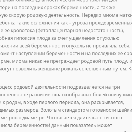
тери на последних сроках беременности, а так же
ую скорую родовую деятельность. Нередко миома матк
ебенка такие осложнения как – угроза преждевременны
е ее кровотока (фетоплацентарная недостаточность),
робная гипоксия плода за счет ущемления опухолью
тяжении всей беременности опухоль не проявляла себя,
момент наступлении беременности и на последних ее сро
орме, миома никак не преграждает родовой путь плоду, и
могут позволить женщине рожать естественным путем. К
цесс родовой деятельности подразделяется на три
постепенное развитие схваткообразных болей внизу жив
к родам, в ходе первого периода, она раскрывается,
одимых размеров. Золотым стандартом готовности шейк
иметров в диаметре. Что касается длительности этого
и числа беременностей данный показатель может