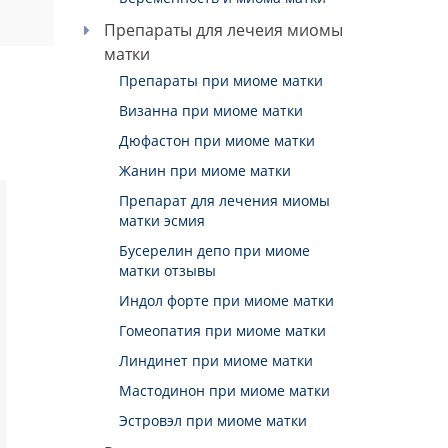
Препараты для лечеия миомы
матки
Препараты при миоме матки
Визанна при миоме матки
Дюфастон при миоме матки
Жанин при миоме матки
Препарат для лечения миомы
матки эсмия
Бусерелин депо при миоме
матки отзывы
Индол форте при миоме матки
Гомеопатия при миоме матки
Линдинет при миоме матки
Мастодинон при миоме матки
Эстровэл при миоме матки