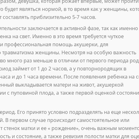
образом, девушка, которая рожает впервые, может пройти
то будет являться нормой, в то время как у женщины, ко
 составлять приблизительно 5-7 часов.
тельности заключается в активной фазе, так как именно
нка на свет. Именно в это время требуется чуткое
, и профессиональная помощь акушерки, для
 травматизма женщины. Несмотря на особую важность
т во много раз меньше в отличии от первого периода род
иод займет от 1 до 2 часов, а у повторнородящих в
аса и до 1 часа времени. После появления ребенка на с
енный выкладывается матери на живот, акушеркой
и с пуповиной плода, а также первой оценкой состоян
период. Его принято условно подразделять на еще неско
й. В первом случае происходит самостоятельное или
т стенок матки и ее « рождение», очень важным момент
ость и состояние, а также ревизия полости матки для оц