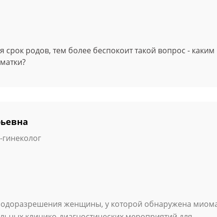
срок родов, тем более беспокоит такой вопрос - каким
 матки?
рьевна
-гинеколог
родоразрешения женщины, у которой обнаружена миом
альных клинико-диагностических мероприятий для