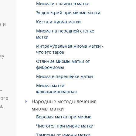
Миома и полипы в матке
Эндометрий при миоме матки
Киста и миома матки
а и
Миома на передней стенке
матки
Интрамуральная миома матки -
что это такое
му
Отличие миомы матки от
фибромиомы
Миома в перешейке матки
Миома матки
–
кальцинированная
рого
Народные методы лечения
м,
миомы матки
Боровая матка при миоме
Чистотел при миоме матки
Тампоны от миомы матки