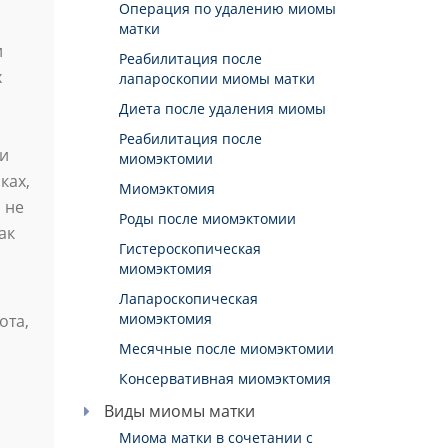
Операция по удалению миомы
матки
и
Реабилитация после
х
лапароскопии миомы матки
Диета после удаления миомы
Реабилитация после
 и
миомэктомии
ках,
Миомэктомия
 не
Роды после миомэктомии
ак
Гистероскопическая
миомэктомия
Лапароскопическая
миомэктомия
ота,
Месячные после миомэктомии
и
Консервативная миомэктомия
Виды миомы матки
Миома матки в сочетании с