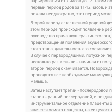
варьироваться от 7 часов до 12. Таким 
первый период родов за 11-12 часов, и э
рожала неоднократно, этот период может
Второй период естественной родовой дея
этом периоде происходит появление ребе
руководство врача акушера- гинеколога
предотвращения появления акушерского
этого этапа, длительность его составляе
В случае с первородящими, потужной пер
несколько раз меньше – начиная от получ
второй период оканчивается. Новорожд
проводятся все необходимые манипуляци
малыша.
Затем наступает третий - послеродовой 
этапов – ранний послеродовой, и поздни
инструментальное отделение плаценты о
является осмотр плаценты, на ее целостн