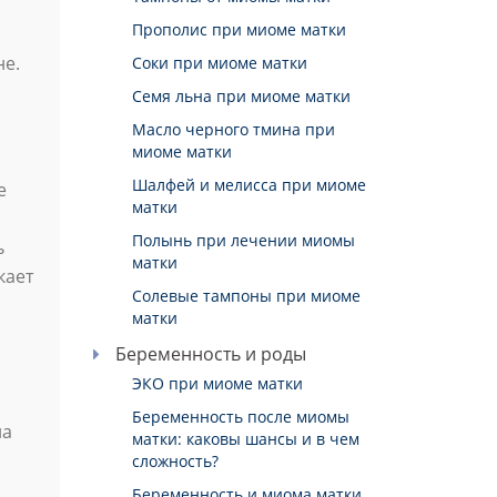
Прополис при миоме матки
не.
Соки при миоме матки
Семя льна при миоме матки
Масло черного тмина при
миоме матки
Шалфей и мелисса при миоме
е
матки
Полынь при лечении миомы
ь
матки
кает
Солевые тампоны при миоме
матки
Беременность и роды
ЭКО при миоме матки
Беременность после миомы
на
матки: каковы шансы и в чем
сложность?
Беременность и миома матки