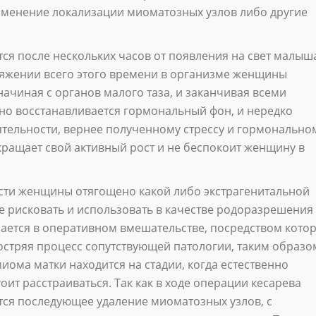
изменение локализации миоматозных узлов либо другие
ся после нескольких часов от появления на свет малыш
тяжении всего этого времени в организме женщины
ачиная с органов малого таза, и заканчивая всеми
но восстанавливается гормональный фон, и нередко
еятельности, вернее полученному стрессу и гормонально
кращает свой активный рост и не беспокоит женщину в
ости женщины отягощено какой либо экстрагенитальной
е рисковать и использовать в качестве родоразрешения 
чается в оперативном вмешательстве, посредством кото
бостряя процесс сопутствующей патологии, таким образо
иома матки находится на стадии, когда естественно
ит расстраиваться. Так как в ходе операции кесарева
тся последующее удаление миоматозных узлов, с