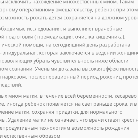
абы исключить нахождение множественных миом. Таким
орному оперативному вмешательству, ребенок при этом
возможность рожать детей сохраняется на должном уров
бходимые исследования, и выполняет врачебные
й подготовки ( премедикация, очистка кишечника).
огической помощи, на сегодняшний день разработана
– эпидуральная, которая заключается в ведении женщин
 позволяющих убрать чувствительность ниже области
лном сознании. Учеными доказана высокая эффективност
им наркозом, послеоперационный период рожениц проте
ледствий.
ых миом матки, в течение всей беременности, кесарево
е, иногда ребенок появляется на свет раньше срока, и в
ление матки, сохраняя придатки, для нормального
 Удаление матки не означает, что врачи ставят крест 
репродуктивным технологиям возможность рождения
 и естественным образом!